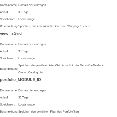
Domainname:
Domain hier eintragen
Ablauf:
30 Tage
Speicherort:
Localstorage
Beschreibung:
Speichert, dass die aktuelle Seite eine "Onepage" Seite ist.
view_isGrid
Domainname:
Domain hier eintragen
Ablauf:
30 Tage
Speicherort:
Localstorage
Speichert die gewählte Listen/Grid Ansicht in der Demo CarDealer /
Beschreibung:
CustomCatalog List.
portfolio_MODULE_ID
Domainname:
Domain hier eintragen
Ablauf:
30 Tage
Speicherort:
Localstorage
Beschreibung:
Speichert den gewählten Filter des Portfoliofilters.