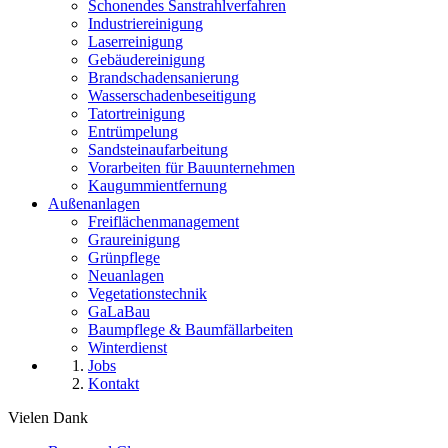
Schonendes Sanstrahlverfahren
Industriereinigung
Laserreinigung
Gebäudereinigung
Brandschadensanierung
Wasserschadenbeseitigung
Tatortreinigung
Entrümpelung
Sandsteinaufarbeitung
Vorarbeiten für Bauunternehmen
Kaugummientfernung
Außenanlagen
Freiflächenmanagement
Graureinigung
Grünpflege
Neuanlagen
Vegetationstechnik
GaLaBau
Baumpflege & Baumfällarbeiten
Winterdienst
Jobs
Kontakt
Vielen Dank