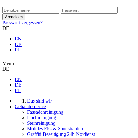
Passwort vergessen?
DE
EN
DE
PL
Menu
DE
EN
DE
PL
Das sind wir
Gebäudeservice
Fassadenreinigung
Dachreinigung
Steinreinigung
Mobiles Eis- & Sandstrahlen
Graffiti-Beseitigung 24h-Notdienst